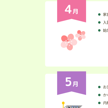
4
月
家
入
始
5
月
お
か
内