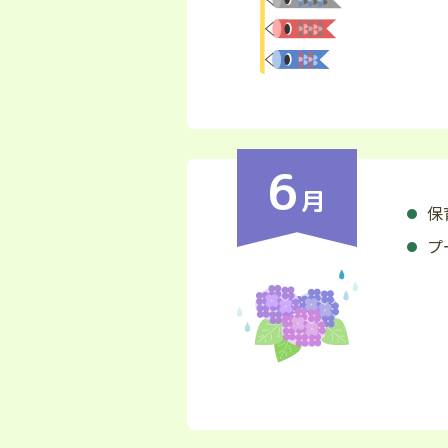
6
月
保
プ