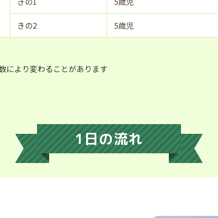
きの1
5歳児
きの2
5歳児
数により変わることがあります
1日の流れ