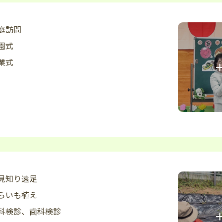
庭訪問
園式
業式
見知り遠足
らいも植え
科検診、歯科検診